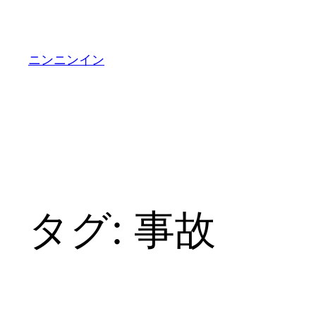
内
容
を
ニンニンイン
ス
キ
ッ
プ
タグ:
事故