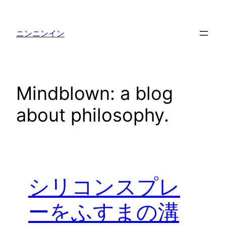
内
容
ニンニンイン
を
ス
キ
ッ
Mindblown: a blog
プ
about philosophy.
シリコンスプレ
ーをふすまの溝