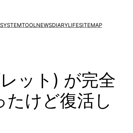
SYSTEM
TOOL
NEWS
DIARY
LIFE
SITEMAP
（タブレット) が完全
ったけど復活し