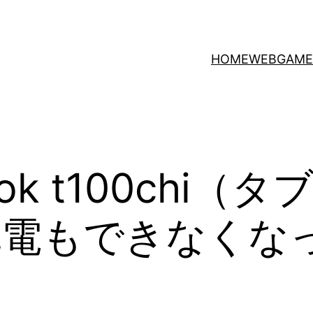
HOME
WEB
GAME
Book t100chi
充電もできなくな