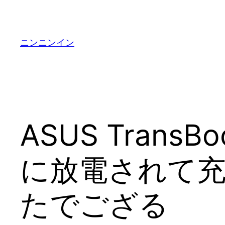
内
容
を
ニンニンイン
ス
キ
ッ
プ
ASUS Trans
に放電されて
たでござる