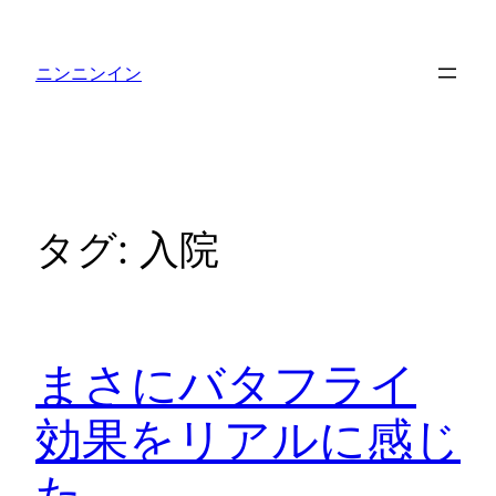
内
容
ニンニンイン
を
ス
キ
ッ
プ
タグ:
入院
まさにバタフライ
効果をリアルに感じ
た…