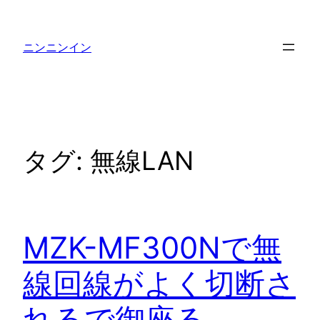
内
容
ニンニンイン
を
ス
キ
ッ
プ
タグ:
無線LAN
MZK-MF300Nで無
線回線がよく切断さ
れるで御座る