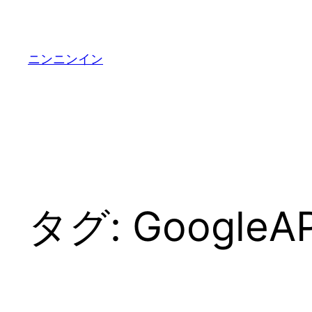
内
容
を
ニンニンイン
ス
キ
ッ
プ
タグ:
GoogleAP