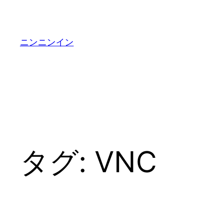
内
容
を
ニンニンイン
ス
キ
ッ
プ
タグ:
VNC