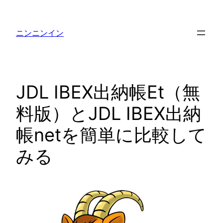
内
容
ニンニンイン
を
ス
キ
ッ
JDL IBEX出納帳Et（無
プ
料版）とJDL IBEX出納
帳netを簡単に比較して
みる