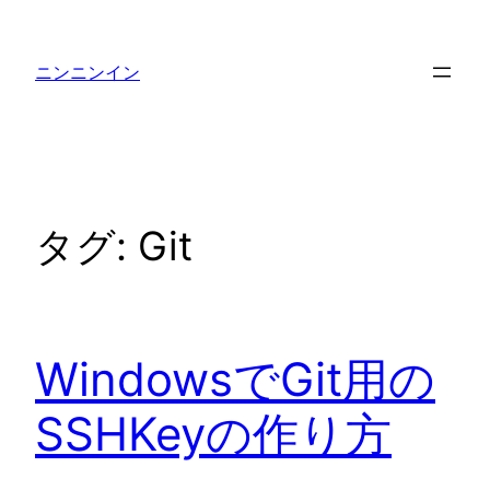
内
容
ニンニンイン
を
ス
キ
ッ
プ
タグ:
Git
WindowsでGit用の
SSHKeyの作り方