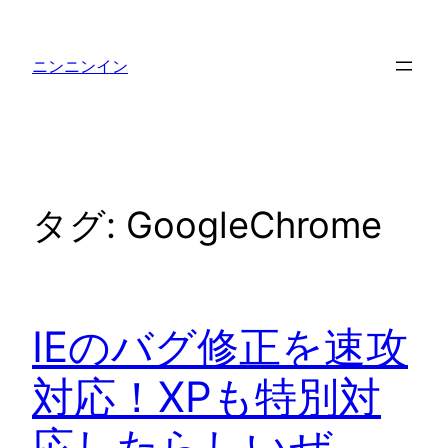
内
容
ニンニンイン
を
ス
キ
ッ
プ
タグ:
GoogleChrome
IEのバグ修正を速攻
対応！XPも特別対
応したらしいぜ