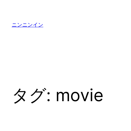
内
容
を
ニンニンイン
ス
キ
ッ
プ
タグ:
movie