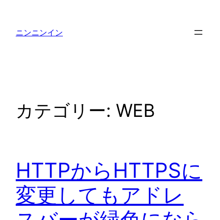
内
容
ニンニンイン
を
ス
キ
ッ
プ
カテゴリー:
WEB
HTTPからHTTPSに
変更してもアドレ
スバーが緑色になら