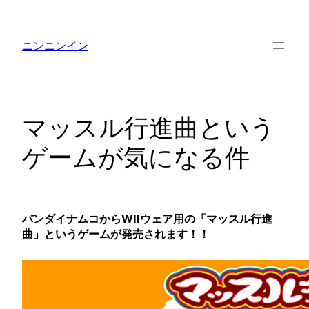
内
容
ニンニンイン
を
ス
キ
ッ
マッスル行進曲という
プ
ゲームが気になる件
バンダイナムコからWIIウェア用の「マッスル行進
曲」というゲームが発売されます！！