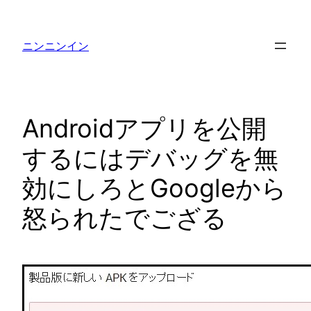
内
容
ニンニンイン
を
ス
キ
ッ
Androidアプリを公開
プ
するにはデバッグを無
効にしろとGoogleから
怒られたでござる