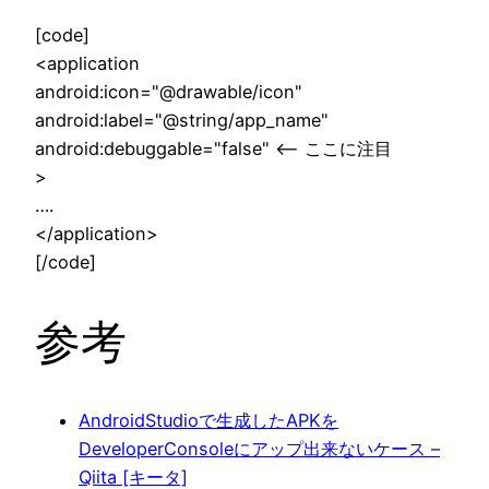
[code]
<application
android:icon="@drawable/icon"
android:label="@string/app_name"
android:debuggable="false" <– ここに注目
>
….
</application>
[/code]
参考
AndroidStudioで生成したAPKを
DeveloperConsoleにアップ出来ないケース –
Qiita [キータ]